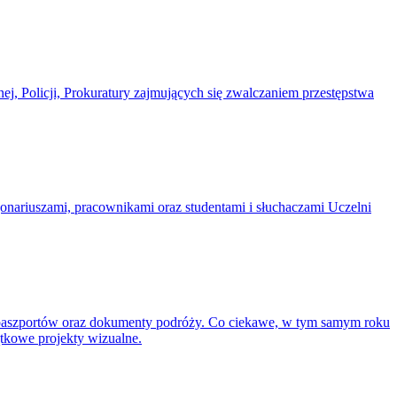
ej, Policji, Prokuratury zajmujących się zwalczaniem przestępstwa
cjonariuszami, pracownikami oraz studentami i słuchaczami Uczelni
 paszportów oraz dokumenty podróży. Co ciekawe, w tym samym roku
tkowe projekty wizualne.