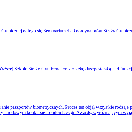
y Granicznej odbyło się Seminarium dla koordynatorów Straży Graniczn
w Wyższej Szkole Straży Granicznej oraz opiekę duszpasterską nad funk
nie paszportów biometrycznych. Proces ten objął wszystkie rodzaje
iędzynarodowym konkursie London Design Awards, wyróżniającym wyją