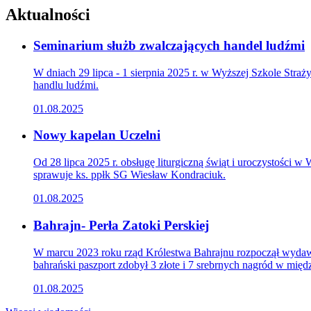
Aktualności
Seminarium służb zwalczających handel ludźmi
W dniach 29 lipca - 1 sierpnia 2025 r. w Wyższej Szkole Straż
handlu ludźmi.
01.08.2025
Nowy kapelan Uczelni
Od 28 lipca 2025 r. obsługę liturgiczną świąt i uroczystości 
sprawuje ks. ppłk SG Wiesław Kondraciuk.
01.08.2025
Bahrajn- Perła Zatoki Perskiej
W marcu 2023 roku rząd Królestwa Bahrajnu rozpoczął wydawa
bahrański paszport zdobył 3 złote i 7 srebrnych nagród w m
01.08.2025