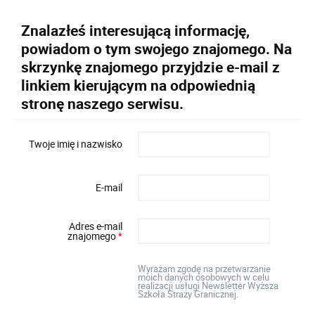
Znalazłeś interesującą informację,
powiadom o tym swojego znajomego. Na
skrzynkę znajomego przyjdzie e-mail z
linkiem kierującym na odpowiednią
stronę naszego serwisu.
Twoje imię i nazwisko
E-mail
Adres e-mail
znajomego
*
Wyrażam zgodę na przetwarzanie
moich danych osobowych w celu
realizacji usługi Newsletter Wyższa
Szkoła Straży Granicznej.