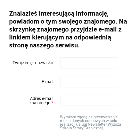
Znalazłeś interesującą informację,
powiadom o tym swojego znajomego. Na
skrzynkę znajomego przyjdzie e-mail z
linkiem kierującym na odpowiednią
stronę naszego serwisu.
Twoje imię i nazwisko
E-mail
Adres e-mail
znajomego
*
Wyrażam zgodę na przetwarzanie
moich danych osobowych w celu
realizacji usługi Newsletter Wyższa
Szkoła Straży Granicznej.