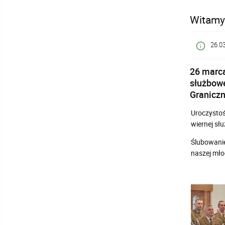
Witamy 
26.0
26 marca
służbowe
Graniczn
Uroczystoś
wiernej sł
Ślubowanie
naszej mło