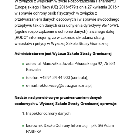
W związku z wejściem w życie Rozporządzenia Parlamentu
Europejskiego i Rady (UE) 2016/679 z dnia 27 kwietnia 2016 r.
w sprawie ochrony osób fizycznych w związku z
przetwarzaniem danych osobowych i w sprawie swobodnego
przepływu takich danych oraz uchylenia dyrektywy 95/46/WE
(ogólne rozporządzenie o ochronie danych), zwanego dalej
„RODO” informujemy, że w zakresie składania skarg,
wniosków i petycji w Wyższej Szkole Straży Granicznej
Administratorem jest Wyższa Szkoła Straży Granicznej:
adres: ul. Marszałka Józefa Piłsudskiego 92, 75-531
Koszalin,
telefon: +48 94 34-44-900 (centrala),
e-mail: rektor.wssg@strazgraniczna.pl;
Nadzór nad prawidłowym przetwarzaniem danych
osobowych w Wyższej Szkole Straży Granicznej sprawuje:
Inspektor ochrony danych:
kierownik Działu Ochrony Informacji
-
płk SG Adam
PASIEKA