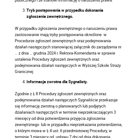
publicznego i że stanowi informację o naruszeniu prawa.
Tryb postępowania w przypadku dokonania
zgłoszenia zewnętrznego.
W przypadku zgłoszenia zewnętrznego o naruszeniu prawa
zastosowanie mają tryby postępowania określone w
Procedurze zgłoszeń zewnętrznych oraz podejmowania
działań następczych stanowiącej załącznik do zarządzenia nr
… z dnia … grudnia 2024 r. Rektora-Komendanta w sprawie
ustalenia Procedury zgłoszeń zewnętrznych oraz
podejmowania działań następczych w Wyższej Szkole Straży
Granicznej
Informacja zwrotna dla Sygnalisty.
Zgodnie z § 8 Procedury zgłoszeń zewnętrznych oraz
podejmowania działań następczych Sygnaliście przekazuje
się informację zwrotną o planowanych lub podjętych
działaniach następczych w terminie nieprzekraczającym 3
miesięcy od dnia potwierdzenia przyjęcia zgłoszenia
zewnętrznego lub w przypadku nieprzekazania potwierdzenia,
o którym mowa w § 4 ust. 6 przedmiotowej Procedury, w
terminie 3 miesięcy od upływu 7 dni od dnia dokonania