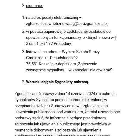
pisemnie:
na adres poczty elektronicznej –
zgłoszeniezewnetrzne.wssg@strazgraniczna.pl;
w postaci papierowej przedkładanej osobiście do
upoważnionych funkcjonariuszy, o których mowa w §
3 ust. 1 pkt 1 i 2 Procedury,
listownie na adres – Wyższa Szkoła Straży
Granicznej ul. Piłsudskiego 92
75-531 Koszalin, z dopiskiem „Zgłoszenie
zewnętrzne sygnalisty – w kancelarii nie otwierać”.
Warunki objęcia Sygnalisty ochroną.
Zgodnie z art. 6 ustawy z dnia 14 czerwca 2024 r. o ochronie
sygnalistów Sygnalista podlega ochronie określonej w
przepisach rozdziału 2 ustawy od chwili zgłoszenia lub
ujawnienia publicznego, pod warunkiem, że miał uzasadnione
podstawy sądzić, że informacja będąca przedmiotem
zgłoszenia lub ujawnienia publicznego jest prawdziwa w
momencie dokonywania zgłoszenia lub ujawnienia