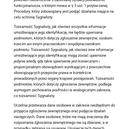
funkcjonariusza, o którym mowa w § 3 ust. 1 przytaczanej
Procedury, który zobowiązany jest podjąć działania mające na
celu ochronę Sygnalisty.
Tożsamość Sygnalisty, jak również wszystkie informacje
umożliwiające jego identyfikację, nie będzie ujawniana
podmiotom, których dotyczy zgłoszenie zewnętrzne, osobom
trzecim ani innym pracownikom i współpracownikom
podmiotu. Tożsamość Sygnalisty, jak również inne informacje
umożliwiające jego identyfikację mogą zostać ujawnione
jedynie wtedy, gdy takie ujawnienie jest koniecznym i
proporcjonalnym obowiązkiem wynikającym z powszechnie
obowiązujących przepisów prawa w kontekście
prowadzonych przez organy krajowe postępowań. Tożsamość
podmiotów, których dotyczy zgłoszenie zewnętrzne, podlega
wymogom zachowania poufności w analogicznym zakresie,
co tożsamość Sygnalisty.
Uczelnia przetwarza dane osobowe w zakresie niezbędnym do
przyjęcia zgłoszenia zewnętrznego oraz podjęcia działań
następczych. Dane osobowe, które nie mają znaczenia dla
rozpoznania zgłoszenia zewnętrznego nie są zbierane, a w
przypadku zebrania są usuwane. Usunięcie tych danych