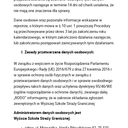
osobowych następuje w terminie 14 dni od chwili ustalenia, że
nie mają one znaczenia dla sprawy.
Dane osobowe oraz pozostałe informacje wskazane w
rejestrze, o którym mowa w § 10 ust. 1 powyższej Procedury
są przechowywane przez okres 3 lat po zakończeniu roku
kalendarzowego, w którym zakończono działania następcze,
lub zakończeniu postępowań zainicjowanych tymi działaniami.
Zasady przetwarzana danych osobowych:
W związku z wejściem w życie Rozporządzenia Parlamentu
Europejskiego i Rady (UE) 2016/679 z dnia 27 kwietnia 2016 r.
w sprawie ochrony osób fizycznych w związku z
przetwarzaniem danych osobowych i w sprawie swobodnego
przepływu takich danych oraz uchylenia dyrektywy 95/46/WE
(ogólne rozporządzenie o ochronie danych), zwanego dalej
„RODO” informujemy, że w zakresie składania zgłoszeń
zewnętrznych w Wyższej Szkole Straży Granicznej:
Administratorem danych osobowych jest
Wyższa Szkoła Straży Granicznej:
adres: ul. Marszałka Józefa Piłsudskiego 92, 75-531