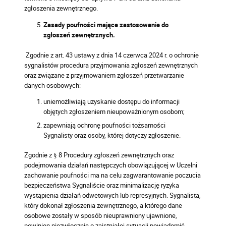
zgłoszenia zewnętrznego.
Zasady poufności mające zastosowanie do
zgłoszeń zewnętrznych.
Zgodnie z art. 43 ustawy z dnia 14 czerwca 2024 r. o ochronie
sygnalistów procedura przyjmowania zgłoszeń zewnętrznych
oraz związane z przyjmowaniem zgłoszeń przetwarzanie
danych osobowych:
uniemożliwiają uzyskanie dostępu do informacji
objętych zgłoszeniem nieupoważnionym osobom;
zapewniają ochronę poufności tożsamości
Sygnalisty oraz osoby, której dotyczy zgłoszenie.
Zgodnie z § 8 Procedury zgłoszeń zewnętrznych oraz
podejmowania działań następczych obowiązującej w Uczelni
zachowanie poufności ma na celu zagwarantowanie poczucia
bezpieczeństwa Sygnaliście oraz minimalizację ryzyka
wystąpienia działań odwetowych lub represyjnych. Sygnalista,
który dokonał zgłoszenia zewnętrznego, a którego dane
osobowe zostały w sposób nieuprawniony ujawnione,
powinien niezwłocznie o zaistniałej sytuacji powiadomić