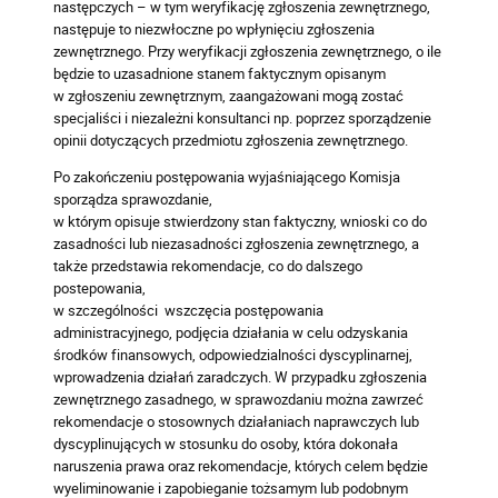
następczych – w tym weryfikację zgłoszenia zewnętrznego,
następuje to niezwłoczne po wpłynięciu zgłoszenia
zewnętrznego. Przy weryfikacji zgłoszenia zewnętrznego, o ile
będzie to uzasadnione stanem faktycznym opisanym
w zgłoszeniu zewnętrznym, zaangażowani mogą zostać
specjaliści i niezależni konsultanci np. poprzez sporządzenie
opinii dotyczących przedmiotu zgłoszenia zewnętrznego.
Po zakończeniu postępowania wyjaśniającego Komisja
sporządza sprawozdanie,
w którym opisuje stwierdzony stan faktyczny, wnioski co do
zasadności lub niezasadności zgłoszenia zewnętrznego, a
także przedstawia rekomendacje, co do dalszego
postepowania,
w szczególności wszczęcia postępowania
administracyjnego, podjęcia działania w celu odzyskania
środków finansowych, odpowiedzialności dyscyplinarnej,
wprowadzenia działań zaradczych. W przypadku zgłoszenia
zewnętrznego zasadnego, w sprawozdaniu można zawrzeć
rekomendacje o stosownych działaniach naprawczych lub
dyscyplinujących w stosunku do osoby, która dokonała
naruszenia prawa oraz rekomendacje, których celem będzie
wyeliminowanie i zapobieganie tożsamym lub podobnym